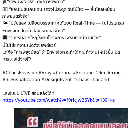
🎬 “ภาพนิ่งสมจริง...ยิ่งกว่าภาพถ่าย”
🚶‍♂️ “แอนิเมชันคนเดิน รถวิ่งไม่สะดุด ต้นไม้ไหว — ลื่นไหลเหมือน
ภาพยนตร์จริง”
🌤 “ปรับแสง เปลี่ยนบรรยากาศได้แบบ Real-Time — ในโปรแกรม
Envision โดยไม่ต้องเรนเดอร์ใหม่”
🏙 “รองรับฉากใหญ่ระดับโครงการ เฟรมเรตนิ่ง เสถียร”
นี่ไม่ใช่แค่งานเปิดตัวซอฟต์แวร์...
แต่คือ “การพิสูจน์สด” ว่า Envision จะทำให้คุณทำงานให้เร็วขึ้น ปิด
การขายได้ง่าย💥
#ChaosEnvision #Vray #Corona #Enscape #Rendering
#3DVisualization #DesignEvent #ChaosThailand
และรับชม LIVE ย้อนหลังได้ที่
https://youtube.com/watch?v=f9rlcjwBSYk&t=13014s